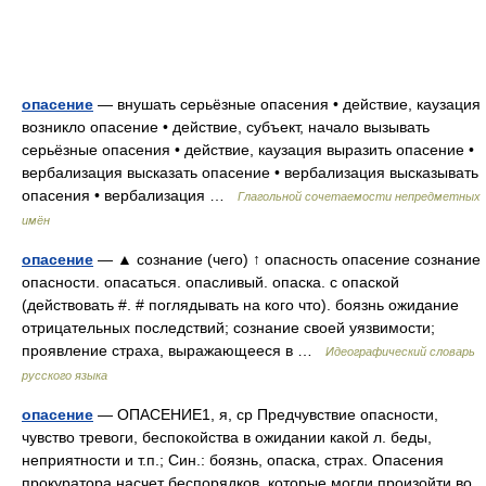
опасение
— внушать серьёзные опасения • действие, каузация
возникло опасение • действие, субъект, начало вызывать
серьёзные опасения • действие, каузация выразить опасение •
вербализация высказать опасение • вербализация высказывать
опасения • вербализация …
Глагольной сочетаемости непредметных
имён
опасение
— ▲ сознание (чего) ↑ опасность опасение сознание
опасности. опасаться. опасливый. опаска. с опаской
(действовать #. # поглядывать на кого что). боязнь ожидание
отрицательных последствий; сознание своей уязвимости;
проявление страха, выражающееся в …
Идеографический словарь
русского языка
опасение
— ОПАСЕНИЕ1, я, ср Предчувствие опасности,
чувство тревоги, беспокойства в ожидании какой л. беды,
неприятности и т.п.; Син.: боязнь, опаска, страх. Опасения
прокуратора насчет беспорядков, которые могли произойти во