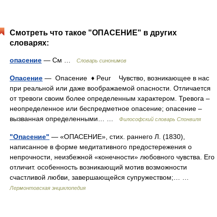
Смотреть что такое "ОПАСЕНИЕ" в других
словарях:
опасение
— См …
Словарь синонимов
Опасение
— Опасение ♦ Peur Чувство, возникающее в нас
при реальной или даже воображаемой опасности. Отличается
от тревоги своим более определенным характером. Тревога –
неопределенное или беспредметное опасение; опасение –
вызванная определенными… …
Философский словарь Спонвиля
"Опасение"
— «ОПАСЕНИЕ», стих. раннего Л. (1830),
написанное в форме медитативного предостережения о
непрочности, неизбежной «конечности» любовного чувства. Его
отличит. особенность возникающий мотив возможности
счастливой любви, завершающейся супружеством;… …
Лермонтовская энциклопедия