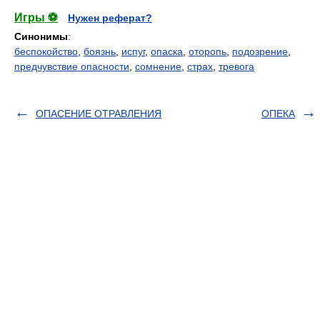
Игры ⚽
Нужен реферат?
Синонимы
:
беспокойство
,
боязнь
,
испуг
,
опаска
,
оторопь
,
подозрение
,
предчувствие опасности
,
сомнение
,
страх
,
тревога
ОПАСЕНИЕ ОТРАВЛЕНИЯ
ОПЕКА